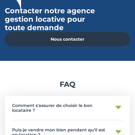
Contacter notre agence
gestion locative pour
toute demande
Nous contacter
FAQ
Comment s'assurer de choisir le bon
locataire ?
Grâce à une technologie avancée, BIMproperty
sélectionne rigoureusement les locataires en
Puis-je vendre mon bien pendant qu'il est
en location ?